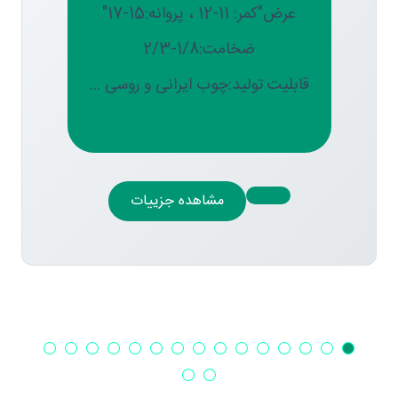
عرض"کمر: 11-12 ، پروانه:15-17"
ضخامت:1/8-2/3
قابلیت تولید:چوب ایرانی و روسی …
مشاهده جزییات