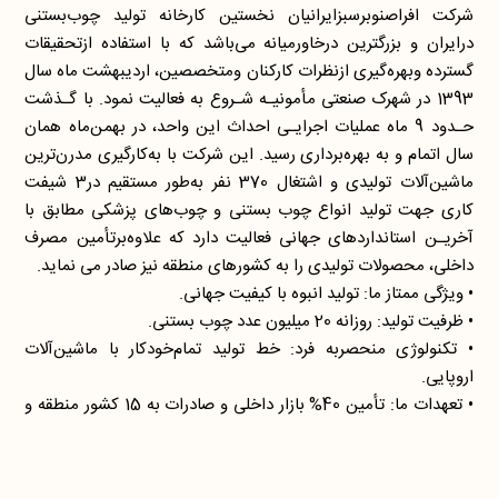
شرکت افراصنوبرسبزایرانیان نخستین کارخانه تولید چوب‌بستنی
درایران و بزرگترین درخاورمیانه می‌باشد که با استفاده ازتحقیقات
گسترده وبهره‌گیری ازنظرات کارکنان ومتخصصین، اردیبهشت ماه سال
1393 در شهرک صنعتی مأمونیـه شـروع به فعالیت نمود. با گـذشت
حـدود 9 ماه عملیات اجرایـی احداث این واحد، در بهمن‌ماه همان
سال اتمام و به بهره‌برداری رسید. این شرکت با به‌کارگیری مدرن‌ترین
ماشین‌آلات تولیدی و اشتغال 370 نفر به‌طور مستقیم در3 شیفت
کاری جهت تولید انواع چوب بستنی و چوب‌های پزشکی مطابق با
آخریـن استانداردهای جهانی فعالیت دارد که علاوه‌برتأمین مصرف
• تکنولوژی منحصربه‌ فرد: خط تولید تمام‌خودکار با ماشین‌آلات
• تعهدات ما: تأمین 40% بازار داخلی و صادرات به 15 کشور منطقه و
از سال 1393 تاکنون، با کسب 10 جایزه ملی و بین‌المللی، پیشرو در