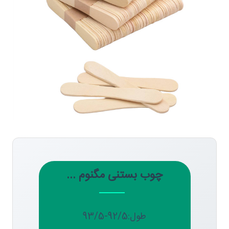
چوب بستنی مگنوم ...
طول:92/5-93/5